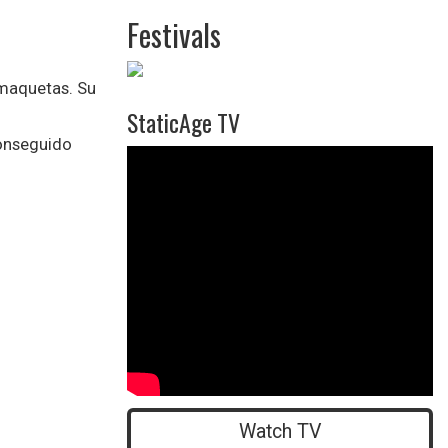
Festivals
 maquetas. Su
StaticAge TV
 conseguido
">
Watch TV