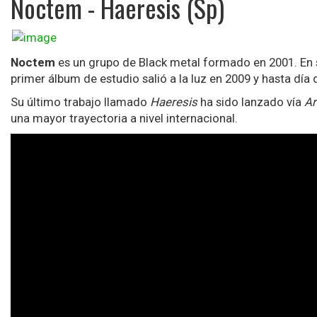
Noctem - Haeresis (Sp)
Noctem
es un grupo de Black metal formado en 2001. En
primer álbum de estudio salió a la luz en 2009 y hasta día
Su último trabajo llamado
Haeresis
ha sido lanzado vía
Ar
una mayor trayectoria a nivel internacional.