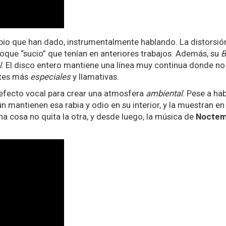
o que han dado, instrumentalmente hablando. La distorsión, 
oque “sucio” que tenían en anteriores trabajos. Además, su
B
l
. El disco entero mantiene una línea muy continua donde n
artes más
especiales
y llamativas.
 efecto vocal para crear una atmosfera
ambiental
. Pese a ha
 mantienen esa rabia y odio en su interior, y la muestran en
Una cosa no quita la otra, y desde luego, la música de
Nocte