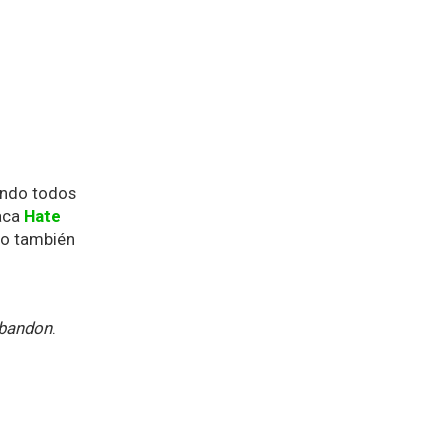
uando todos
laca
Hate
ro también
Abandon
.