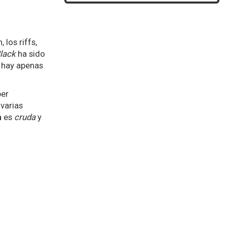
los riffs,
lack
ha sido
o hay apenas
ber
 varias
m
es
cruda
y