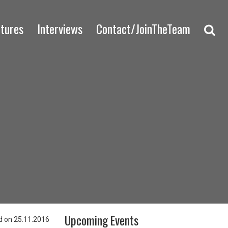
ctures
Interviews
Contact/JoinTheTeam
Upcoming Events
 on 25.11.2016