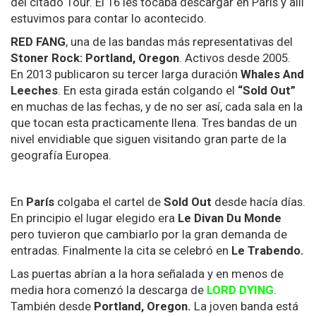
del citado Tour. El 16 les tocaba descargar en París y allí
estuvimos para contar lo acontecido.
RED FANG
, una de las bandas más representativas del
Stoner Rock: Portland, Oregon
. Activos desde 2005.
En 2013 publicaron su tercer larga duración
Whales And
Leeches
. En esta girada están colgando el
“Sold Out”
en muchas de las fechas, y de no ser así, cada sala en la
que tocan esta practicamente llena. Tres bandas de un
nivel envidiable que siguen visitando gran parte de la
geografía Europea.
En
París
colgaba el cartel de
Sold Out
desde hacía días.
En principio el lugar elegido era
Le Divan Du Monde
pero tuvieron que cambiarlo por la gran demanda de
entradas. Finalmente la cita se celebró en
Le Trabendo.
Las puertas abrían a la hora señalada y en menos de
media hora comenzó la descarga de
LORD DYING
.
También desde
Portland, Oregon.
La joven banda está