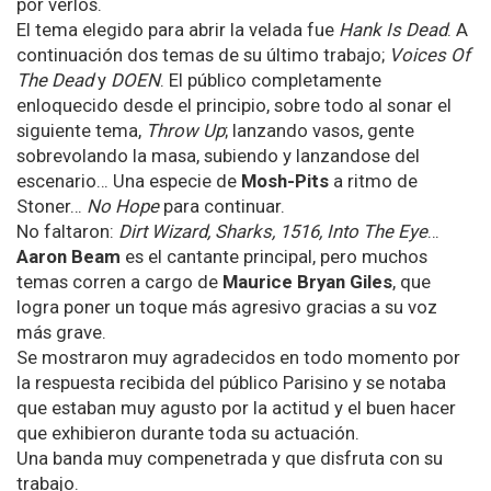
por verlos.
El tema elegido para abrir la velada fue
Hank Is Dead
. A
continuación dos temas de su último trabajo;
Voices Of
The Dead
y
DOEN
. El público completamente
enloquecido desde el principio, sobre todo al sonar el
siguiente tema,
Throw Up
; lanzando vasos, gente
sobrevolando la masa, subiendo y lanzandose del
escenario… Una especie de
Mosh-Pits
a ritmo de
Stoner…
No Hope
para continuar.
No faltaron:
Dirt Wizard, Sharks, 1516, Into The Eye
…
Aaron Beam
es el cantante principal, pero muchos
temas corren a cargo de
Maurice Bryan Giles
, que
logra poner un toque más agresivo gracias a su voz
más grave.
Se mostraron muy agradecidos en todo momento por
la respuesta recibida del público Parisino y se notaba
que estaban muy agusto por la actitud y el buen hacer
que exhibieron durante toda su actuación.
Una banda muy compenetrada y que disfruta con su
trabajo.